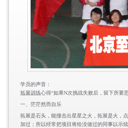
学员的声音：
拓展
训练
心得“
如果
N
次挑战失败后，留下所要
一、茫茫然而自乐
拓展是石头，能撞击出星星之火，拓展是火，
加过；所以经常把项目将给没做过的同事以示