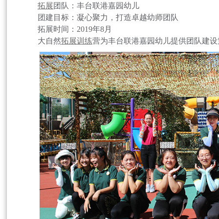
拓展
团队：丰台联港嘉园幼儿
团建目标：凝心聚力，打造卓越幼师团队
拓展时间：2019年8月
大自然
拓展训练
营为丰台联港嘉园幼儿提供团队建设