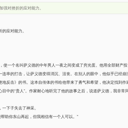
加强对挫折的应对能力。
折的应对能力。
爆发，使一个名叫萨义德的中年男人一夜之间变成了穷光蛋。他用全部财产
一连串的打击，让萨义德变得消沉、沮丧。在别人的眼中，他似乎已经崩
绝地反击》的书。这本自传体的书给他带来了勇气和希望，他决定找到作
心目中的“贵人”。作家耐心地听完了他的故事之后，说道萨义德，我非常
，一下子失去了神采。
能帮助你东山再起，但我相信有一个人可以。”