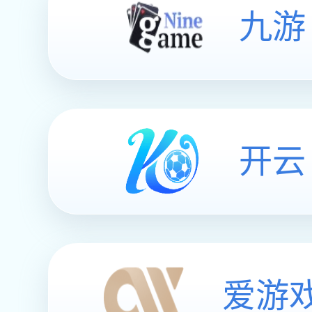
九游
开云
爱游戏