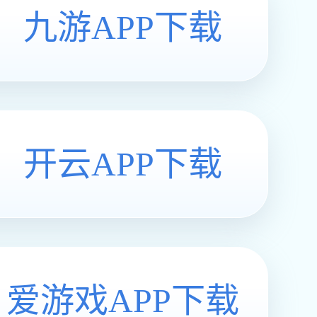
九游APP下载
开云APP下载
爱游戏APP下载