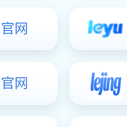
 官网
 官网