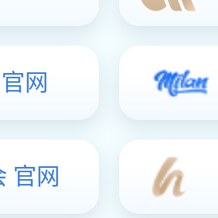
 官网
 官网