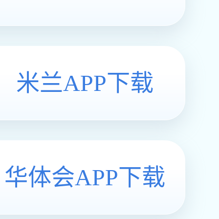
米兰APP下载
华体会APP下载