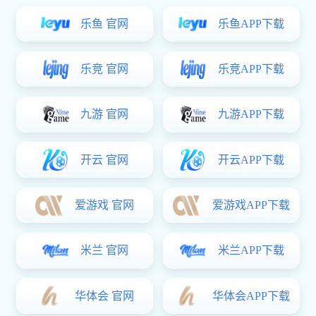
乐鱼 官网
乐鱼APP下载
乐竞 官网
乐竞APP下载
九游 官网
九游APP下载
开云 官网
开云APP下载
爱游戏 官网
爱游戏APP下载
米兰 官网
米兰APP下载
华体会 官网
华体会APP下载