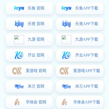
乐鱼 官网
乐鱼APP下载
乐竞 官网
乐竞APP下载
九游 官网
九游APP下载
开云 官网
开云APP下载
爱游戏 官网
爱游戏APP下载
米兰 官网
米兰APP下载
华体会 官网
华体会APP下载