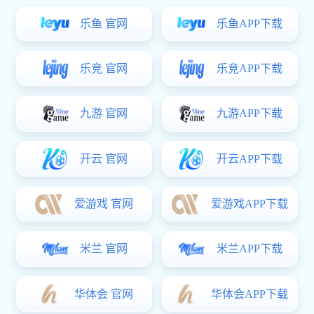
乐鱼 官网
乐鱼APP下载
乐竞 官网
乐竞APP下载
九游 官网
九游APP下载
开云 官网
开云APP下载
爱游戏 官网
爱游戏APP下载
米兰 官网
米兰APP下载
华体会 官网
华体会APP下载