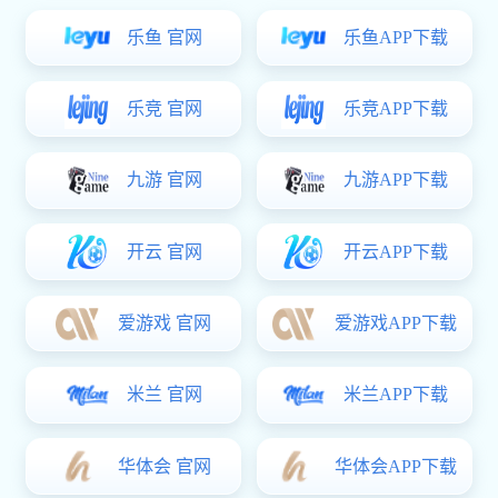
乐鱼 官网
乐鱼APP下载
乐竞 官网
乐竞APP下载
九游 官网
九游APP下载
开云 官网
开云APP下载
爱游戏 官网
爱游戏APP下载
米兰 官网
米兰APP下载
华体会 官网
华体会APP下载