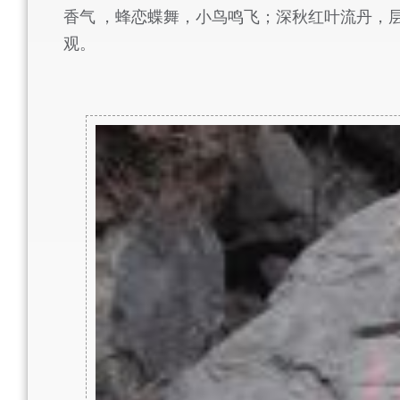
香气 ，蜂恋蝶舞，小鸟鸣飞；深秋红叶流丹，
观。