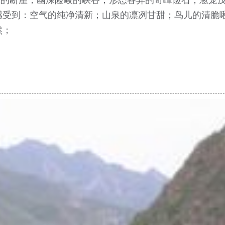
感受到：空气的纯净清新；山泉的凛冽甘甜；鸟儿的清脆
然；