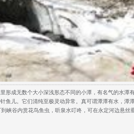
沟里形成无数个大小深浅形态不同的小潭，有名气的水潭
小针鱼儿。它们清纯至极灵动异常。真可谓潭潭有水，潭
可到峡谷内赏花鸟鱼虫，听泉水叮咚，可在永定河边悬丝