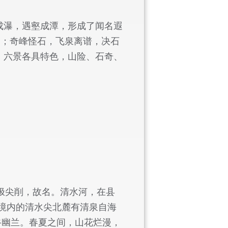
成瀑，遇壑成潭，形成了闻名遐
峭；奇峰怪石，飞泉离谱，决石
。六景各具特色，山险、石奇、
极尖削，故名。清水河，在县
庄境内的清水尖北麓有清泉自海
谷幽兰。春夏之间，山花烂漫，