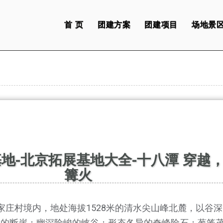
首 页
团建方案
团建项目
场地景
地-北京拓展基地大全-十八潭 穿越
篝火
村境内，地处海拔1528米的清水尖山峰北麓，以谷深
翠的断崖；幽深险峻的峡谷；形态各异的奇峰险石；葱笼