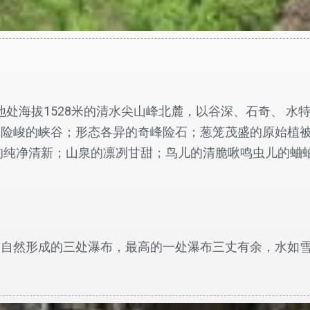
处海拔1528米的清水尖山峰北麓，以谷深、石奇、 水特
深险峻的峡谷；形态各异的奇峰险石；葱笼茂盛的原始植
的纯净清新；山泉的凛冽甘甜；鸟儿的清脆啾鸣虫儿的蛐
有自然形成的三处瀑布，最高的一处瀑布三丈有余，水如