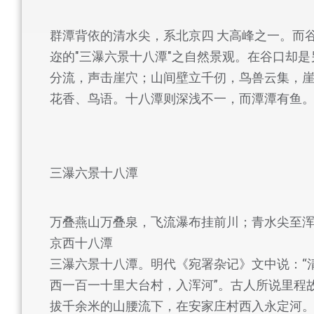
群潭背依的清水尖，系北京四 大高峰之一。而
迩的"三瀑六景十八潭"之自然景观。在谷口却
分流，声击崖穴；山间壁立千仞，鸟兽云集，崖
花香、鸟语。十八潭则深浅不一，而潭潭有鱼
三瀑六景十八潭
万叠燕山万叠泉，飞流瀑布挂前川；青水尖至
京西十八潭
三瀑六景十八潭。明代《宛署杂记》文中说：“
西一百一十里大台村，入浑河”。古人所说里程
拔千余米的山腰流下，在安家庄村西入永定河