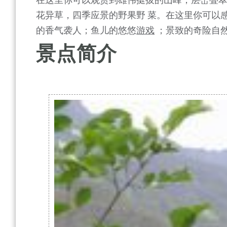
花异草，四季应景的野果野 菜。在这里你可以
的香气袭人；鱼儿的悠悠
游戏
；景致的奇险自
景点简介