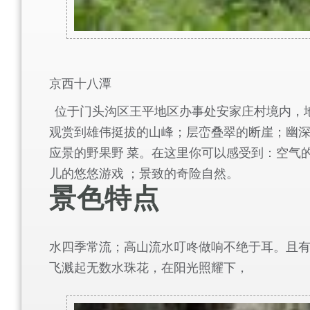
京西十八潭
位于门头沟区王平地区办事处安家庄村境内，地
观赏到雄伟挺拔的山峰；层峦叠翠的断崖；幽
应景的野果野 菜。在这里你可以感受到：空气
儿的悠悠游戏 ；景致的奇险自然。
景色特点
水四季常流；高山流水叮咚做响不绝于耳。且
飞溅起无数水珠花，在阳光照耀下，