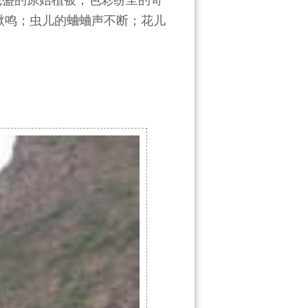
啾鸣；虫儿的蛐蛐声不断；花儿