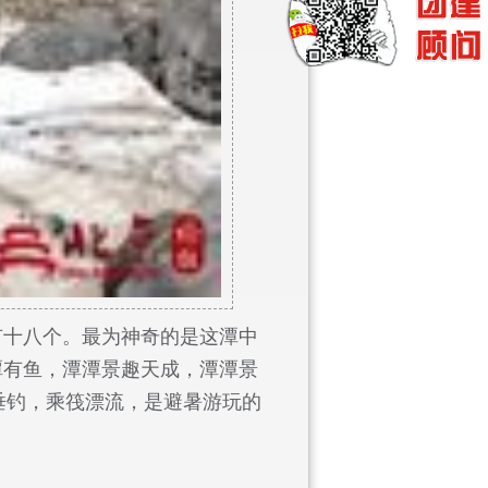
有十八个。最为神奇的是这潭中
潭有鱼，潭潭景趣天成，潭潭景
垂钓，乘筏漂流，是避暑游玩的