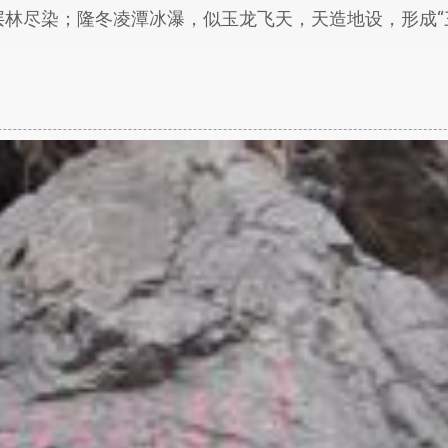
层林尽染；隆冬凌潭冰瀑，似玉龙飞天，天造地设，形成“