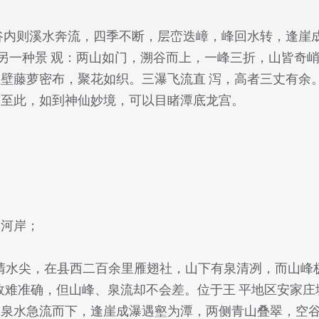
谷内则溪水奔流，四季不断，层峦迭嶂，峰回水转，逢崖
是另一种景 观：两山如门，溯谷而上，一峰三折，山皆奇
壁藤萝密布，聚花如织。三瀑飞流直 泻，高者三丈有余
。至此，如到神仙妙境，可以目睹潭底龙宫。
浑河岸；
清水尖，在县西二百余里雁翅社，山下有泉清冽，而山峰
故难准确，但山峰、泉流却不会差。位于王 平地区安家
。泉水急流而下，逢崖成瀑遇壑为潭，两侧青山叠翠，空