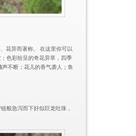
、花异而著称。 在这里你可以
被；色彩纷呈的奇花异草，四季
蛐声不断；花儿的香气袭人；鱼
雪链般急泻而下好似巨龙吐珠，