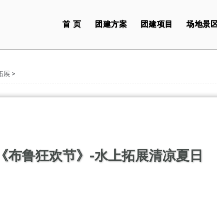
首 页
团建方案
团建项目
场地景
拓展
>
《布鲁狂欢节》-水上拓展清凉夏日