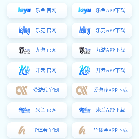
乐鱼 官网
乐鱼APP下载
乐竞 官网
乐竞APP下载
九游 官网
九游APP下载
开云 官网
开云APP下载
爱游戏 官网
爱游戏APP下载
米兰 官网
米兰APP下载
华体会 官网
华体会APP下载