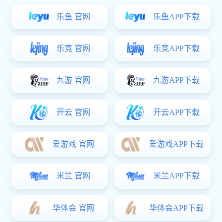
乐鱼 官网
乐鱼APP下载
乐竞 官网
乐竞APP下载
九游 官网
九游APP下载
开云 官网
开云APP下载
爱游戏 官网
爱游戏APP下载
米兰 官网
米兰APP下载
华体会 官网
华体会APP下载