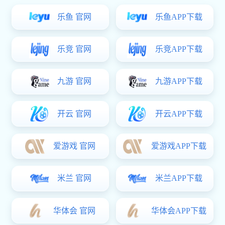
乐鱼 官网
乐鱼APP下载
乐竞 官网
乐竞APP下载
九游 官网
九游APP下载
开云 官网
开云APP下载
爱游戏 官网
爱游戏APP下载
米兰 官网
米兰APP下载
华体会 官网
华体会APP下载