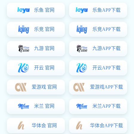
乐鱼 官网
乐鱼APP下载
乐竞 官网
乐竞APP下载
九游 官网
九游APP下载
开云 官网
开云APP下载
爱游戏 官网
爱游戏APP下载
米兰 官网
米兰APP下载
华体会 官网
华体会APP下载