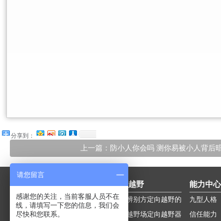
分享到：
上一篇：防小人你会吗 测你易被小人背后
请您留言
拓展训练
定向越野
能力中心
感谢您的关注，当前客服人员不在
经典拓展团
红建活动团
野外辨别方
定向越野的
九型人格
线，请填写一下您的信息，我们会
尽快和您联系。
建
企业沙盘团
建
定向闯关团
向
定向越野场
技能
定向越野器
信任能力