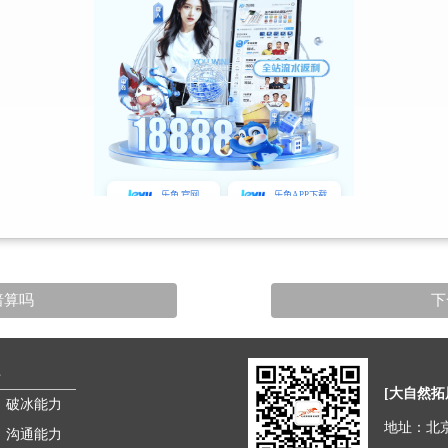
暗算吗
下
[大自然拓
破冰能力
地址：北
沟通能力