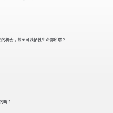
？
任的机会，甚至可以牺牲生命都所谓
？
的吗
？