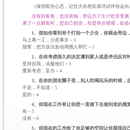
（保持阳光心态，记住大自然
拓展培训
伴你走向
没有好爸爸，也没有钱，所以为了生计吃苦受累，
累了一点财富时，想自己创业，却是举步维艰，处处
1、假如你看到有个打劫一个少女，你就会旁边
马上离一工，少惹事非－3
报警，想方设法发动周围人帮忙－2
2、在你考虑很久的决定遭到家人或是伴侣反对
坚持自我，说服他们－3
重新考虑，妥办－4
3、在你的朋友圈子里，别人吃喝玩乐的时候，
不是，不知道－5
是的－4
4、你现在工作有让你想一直做下去做到老的感
有－5
没有－6
5、你现在的工作给了你足够的空间让你展现自